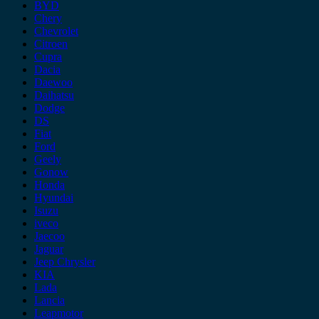
BYD
Chery
Chevrolet
Citroen
Cupra
Dacia
Daewoo
Daihatsu
Dodge
DS
Fiat
Ford
Geely
Gonow
Honda
Hyundai
Isuzu
iveco
Jaecoo
Jaguar
Jeep Chrysler
KIA
Lada
Lancia
Leapmotor