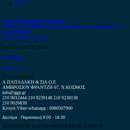
Xev
Δεν βρήκατε αυτό που ψάχνετε;
Είμαστε στη διάθεση σας να απαντήσουμε σε οποιαδήποτε
ερώτηση σας.
Επικοινωνήστε μαζί μας
ΑΚΟΛΟΥΘΗΣΤΕ ΜΑΣ
Facebook
ΧΑΡΤΗΣ
ΕΠΙΚΟΙΝΩΝΙΑ
Α.ΠΑΠΑΔΑΚΗ & ΣΙΑ Ο.Ε
ΑΜΒΡΟΣΙΟΥ ΦΡΑΝΤΖΗ 67, Ν.ΚΟΣΜΟΣ
info@ggp.gr
210 9012444
210 9239148
210 9238158
210 9026839
Κινητό-Viber-whatsapp : 6980507900
Δευτέρα - Παρασκευή 8:00 - 16:30
ΔΕΧΟΜΑΣΤΕ ΚΑΙ ΠΛΗΡΩΜΕΣ ΜΕΣΩ ΚΑΡΤΩΝ