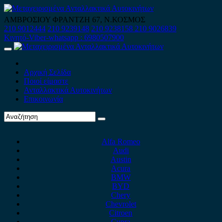
Skip
to
ΑΜΒΡΟΣΙΟΥ ΦΡΑΝΤΖΗ 67, Ν.ΚΟΣΜΟΣ
content
210 9012444
210 9239148
210 9238158
210 9026839
Κινητό-Viber-whatsapp : 6980507900
Primary
Menu
Αρχική Σελίδα
Ποιοί είμαστε
Ανταλλακτικά Αυτοκινήτων
Επικοινωνία
Alfa Romeo
Audi
Austin
Acura
BMW
BYD
Chery
Chevrolet
Citroen
Cupra