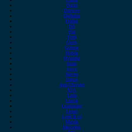
Dacia
Daewoo
Daihatsu
Dodge
DS
Fiat
Ford
Geely
Gonow
Honda
Hyundai
Isuzu
iveco
Jaecoo
Jaguar
Jeep Chrysler
KIA
Lada
Lancia
Leapmotor
Lexus
Lynk & co
Mazda
Mercedes