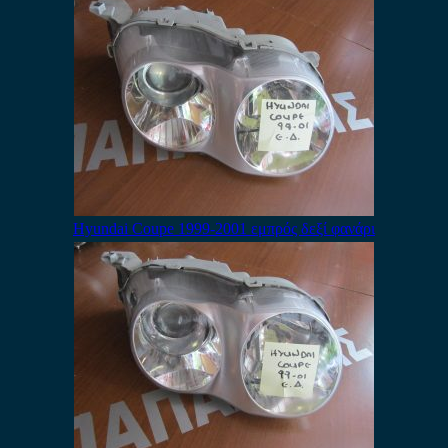
Hyundai Coupe 1999-2001 εμπρός δεξί φανάρι