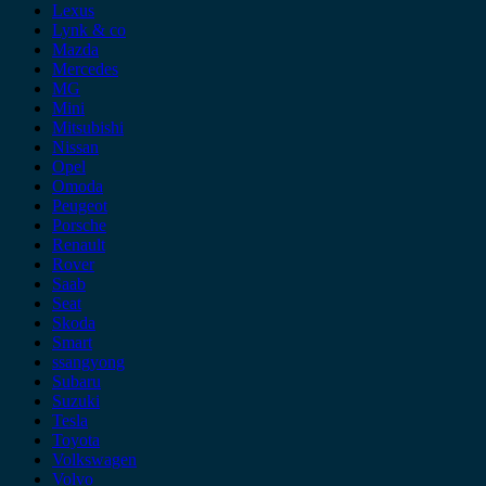
Lexus
Lynk & co
Mazda
Mercedes
MG
Mini
Mitsubishi
Nissan
Opel
Omoda
Peugeot
Porsche
Renault
Rover
Saab
Seat
Skoda
Smart
ssangyong
Subaru
Suzuki
Tesla
Toyota
Volkswagen
Volvo