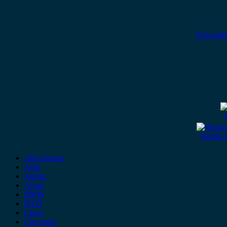
Υαλοκαθα
Honda C
Alfa Romeo
Audi
Austin
Acura
BMW
BYD
Chery
Chevrolet