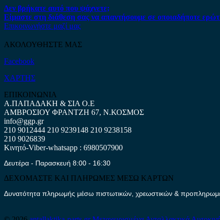
Δεν βρήκατε αυτό που ψάχνετε;
Είμαστε στη διάθεση σας να απαντήσουμε σε οποιαδήποτε ερώτ
Επικοινωνήστε μαζί μας
ΑΚΟΛΟΥΘΗΣΤΕ ΜΑΣ
Facebook
ΧΑΡΤΗΣ
ΕΠΙΚΟΙΝΩΝΙΑ
Α.ΠΑΠΑΔΑΚΗ & ΣΙΑ Ο.Ε
ΑΜΒΡΟΣΙΟΥ ΦΡΑΝΤΖΗ 67, Ν.ΚΟΣΜΟΣ
info@ggp.gr
210 9012444
210 9239148
210 9238158
210 9026839
Κινητό-Viber-whatsapp : 6980507900
Δευτέρα - Παρασκευή 8:00 - 16:30
ΔΕΧΟΜΑΣΤΕ ΚΑΙ ΠΛΗΡΩΜΕΣ ΜΕΣΩ ΚΑΡΤΩΝ
Δυνατότητα πληρωμής μέσω πιστωτικών, χρεωστικών & προπληρωμέν
© 2026
antallaktika-parts.gr
Μεταχειρισμένα Ανταλλακτικά Αυτοκιν