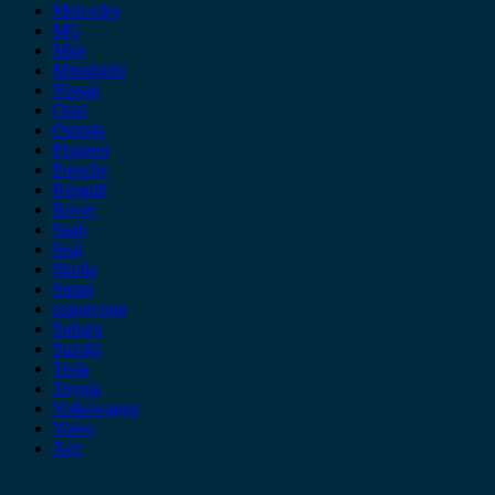
Mercedes
MG
Mini
Mitsubishi
Nissan
Opel
Omoda
Peugeot
Porsche
Renault
Rover
Saab
Seat
Skoda
Smart
ssangyong
Subaru
Suzuki
Tesla
Toyota
Volkswagen
Volvo
Xev