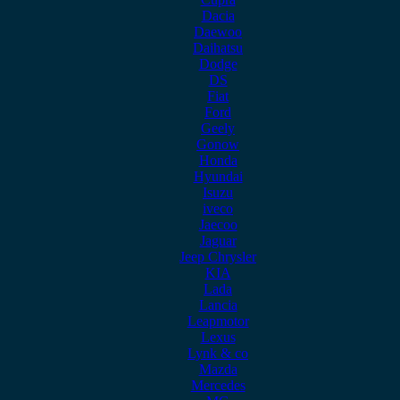
Dacia
Daewoo
Daihatsu
Dodge
DS
Fiat
Ford
Geely
Gonow
Honda
Hyundai
Isuzu
iveco
Jaecoo
Jaguar
Jeep Chrysler
KIA
Lada
Lancia
Leapmotor
Lexus
Lynk & co
Mazda
Mercedes