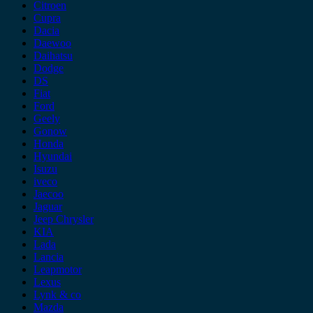
Citroen
Cupra
Dacia
Daewoo
Daihatsu
Dodge
DS
Fiat
Ford
Geely
Gonow
Honda
Hyundai
Isuzu
iveco
Jaecoo
Jaguar
Jeep Chrysler
KIA
Lada
Lancia
Leapmotor
Lexus
Lynk & co
Mazda