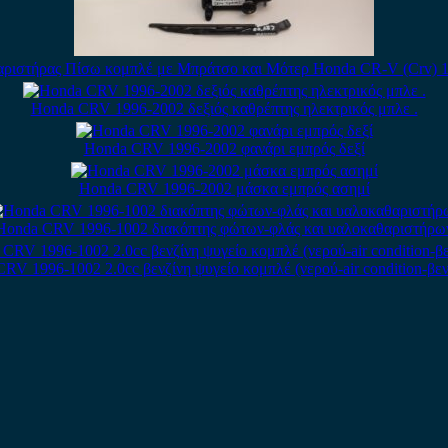
ριστήρας Πίσω κομπλέ με Μπράτσο και Μότερ Honda CR-V (Crv) 
Honda CRV 1996-2002 δεξιός καθρέπτης ηλεκτρικός μπλε .
Honda CRV 1996-2002 φανάρι εμπρός δεξί
Honda CRV 1996-2002 μάσκα εμπρός ασημί
Honda CRV 1996-1002 διακόπτης φώτων-φλάς και υαλοκαθαριστήρω
RV 1996-1002 2.0cc βενζίνη ψυγείο κομπλέ (νερού-air condition-βεν