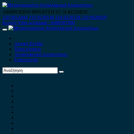
Skip
to
ΑΜΒΡΟΣΙΟΥ ΦΡΑΝΤΖΗ 67, Ν.ΚΟΣΜΟΣ
content
210 9012444
210 9239148
210 9238158
210 9026839
Κινητό-Viber-whatsapp : 6980507900
Primary
Menu
Αρχική Σελίδα
Ποιοί είμαστε
Ανταλλακτικά Αυτοκινήτων
Επικοινωνία