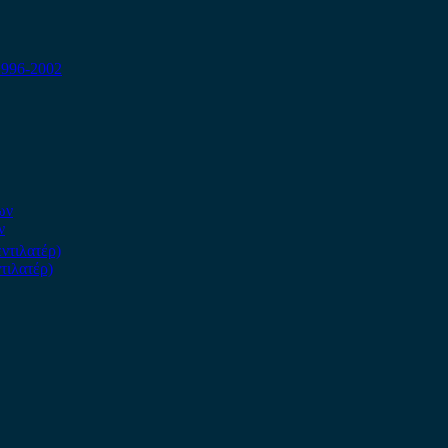
1996-2002
ν
τιλατέρ)