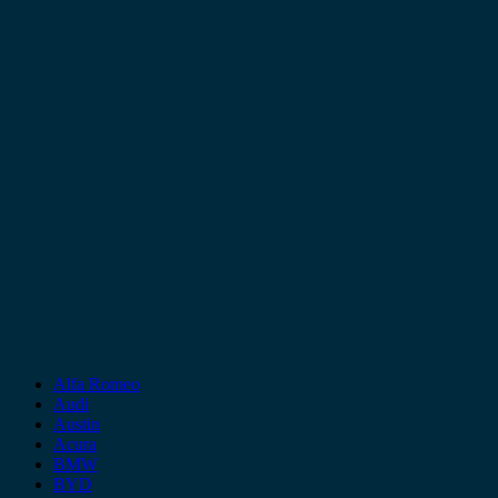
Alfa Romeo
Audi
Austin
Acura
BMW
BYD