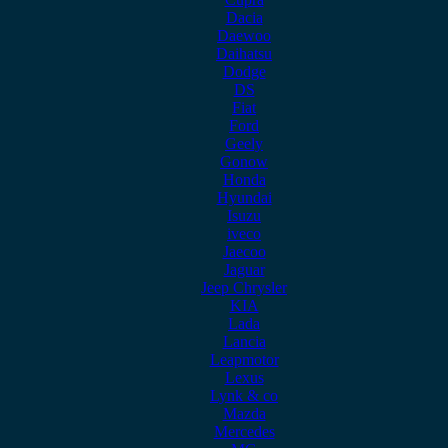
Dacia
Daewoo
Daihatsu
Dodge
DS
Fiat
Ford
Geely
Gonow
Honda
Hyundai
Isuzu
iveco
Jaecoo
Jaguar
Jeep Chrysler
KIA
Lada
Lancia
Leapmotor
Lexus
Lynk & co
Mazda
Mercedes