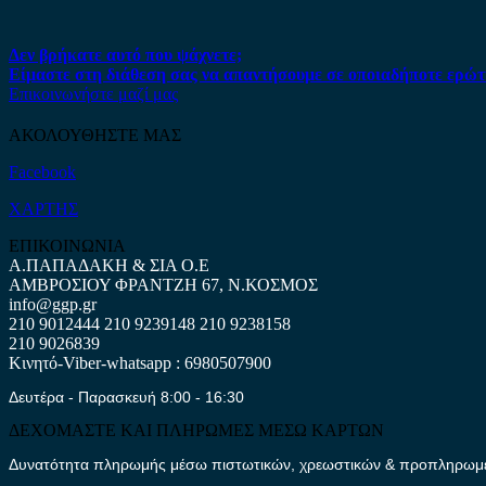
Δεν βρήκατε αυτό που ψάχνετε;
Είμαστε στη διάθεση σας να απαντήσουμε σε οποιαδήποτε ερώτ
Επικοινωνήστε μαζί μας
ΑΚΟΛΟΥΘΗΣΤΕ ΜΑΣ
Facebook
ΧΑΡΤΗΣ
ΕΠΙΚΟΙΝΩΝΙΑ
Α.ΠΑΠΑΔΑΚΗ & ΣΙΑ Ο.Ε
ΑΜΒΡΟΣΙΟΥ ΦΡΑΝΤΖΗ 67, Ν.ΚΟΣΜΟΣ
info@ggp.gr
210 9012444
210 9239148
210 9238158
210 9026839
Κινητό-Viber-whatsapp : 6980507900
Δευτέρα - Παρασκευή 8:00 - 16:30
ΔΕΧΟΜΑΣΤΕ ΚΑΙ ΠΛΗΡΩΜΕΣ ΜΕΣΩ ΚΑΡΤΩΝ
Δυνατότητα πληρωμής μέσω πιστωτικών, χρεωστικών & προπληρωμέν