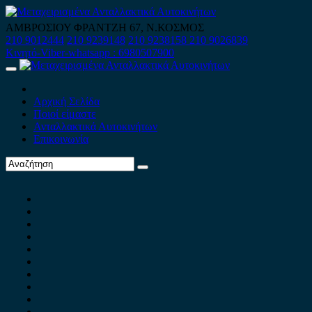
Skip
to
ΑΜΒΡΟΣΙΟΥ ΦΡΑΝΤΖΗ 67, Ν.ΚΟΣΜΟΣ
content
210 9012444
210 9239148
210 9238158
210 9026839
Κινητό-Viber-whatsapp : 6980507900
Primary
Menu
Αρχική Σελίδα
Ποιοί είμαστε
Ανταλλακτικά Αυτοκινήτων
Επικοινωνία