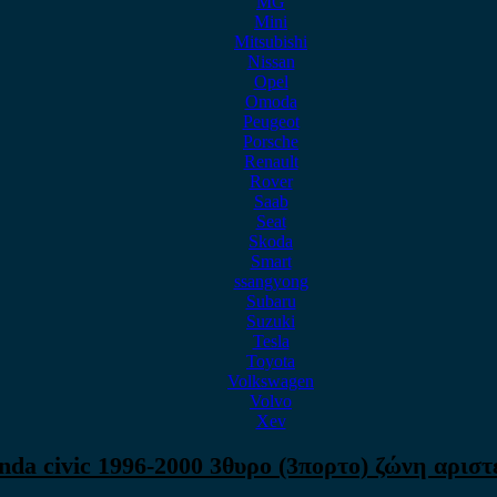
MG
Mini
Mitsubishi
Nissan
Opel
Omoda
Peugeot
Porsche
Renault
Rover
Saab
Seat
Skoda
Smart
ssangyong
Subaru
Suzuki
Tesla
Toyota
Volkswagen
Volvo
Xev
nda civic 1996-2000 3θυρο (3πορτο) ζώνη αριστ