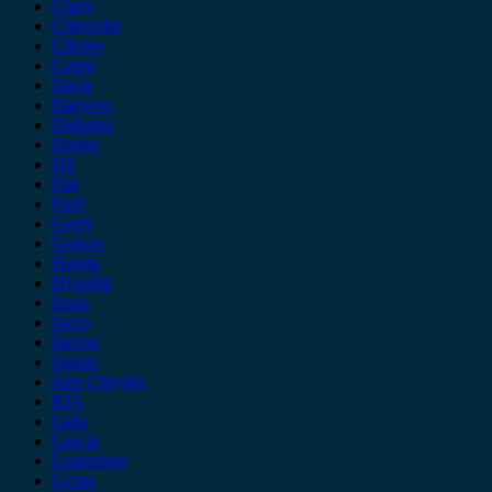
Chery
Chevrolet
Citroen
Cupra
Dacia
Daewoo
Daihatsu
Dodge
DS
Fiat
Ford
Geely
Gonow
Honda
Hyundai
Isuzu
iveco
Jaecoo
Jaguar
Jeep Chrysler
KIA
Lada
Lancia
Leapmotor
Lexus