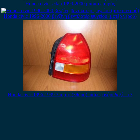
Honda civic sedan 1999-2000 μάσκα εμπρός
Honda civic 1996-2000 βενζίνη βεντιλατέρ ψυγείου (μοτέρ νερού)
Honda civic 1996-1999 3πορτο (3θυρο) πίσω φανάρι δεξί – c3