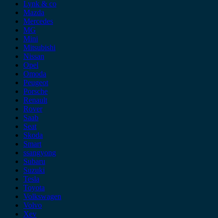
Lynk & co
Mazda
Mercedes
MG
Mini
Mitsubishi
Nissan
Opel
Omoda
Peugeot
Porsche
Renault
Rover
Saab
Seat
Skoda
Smart
ssangyong
Subaru
Suzuki
Tesla
Toyota
Volkswagen
Volvo
Xev