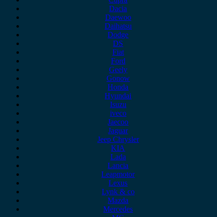
Dacia
Daewoo
Daihatsu
Dodge
DS
Fiat
Ford
Geely
Gonow
Honda
Hyundai
Isuzu
iveco
Jaecoo
Jaguar
Jeep Chrysler
KIA
Lada
Lancia
Leapmotor
Lexus
Lynk & co
Mazda
Mercedes