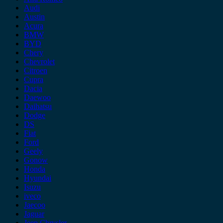
Audi
Austin
Acura
BMW
BYD
Chery
Chevrolet
Citroen
Cupra
Dacia
Daewoo
Daihatsu
Dodge
DS
Fiat
Ford
Geely
Gonow
Honda
Hyundai
Isuzu
iveco
Jaecoo
Jaguar
Jeep Chrysler