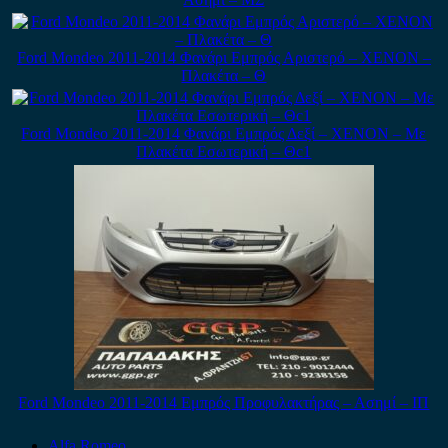
Ford Mondeo 2011-2014 Φανάρι Εμπρός Αριστερό – XENON –
Πλακέτα – Θ
Ford Mondeo 2011-2014 Φανάρι Εμπρός Δεξί – XENON – Με
Πλακέτα Εσωτερική – Θc1
Ford Mondeo 2011-2014 Εμπρός Προφυλακτήρας – Ασημί – ΙΠ
Alfa Romeo