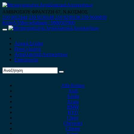
Skip
to
ΑΜΒΡΟΣΙΟΥ ΦΡΑΝΤΖΗ 67, Ν.ΚΟΣΜΟΣ
content
210 9012444
210 9239148
210 9238158
210 9026839
Κινητό-Viber-whatsapp : 6980507900
Primary
Menu
Αρχική Σελίδα
Ποιοί είμαστε
Ανταλλακτικά Αυτοκινήτων
Επικοινωνία
Alfa Romeo
Audi
Austin
Acura
BMW
BYD
Chery
Chevrolet
Citroen
Cupra