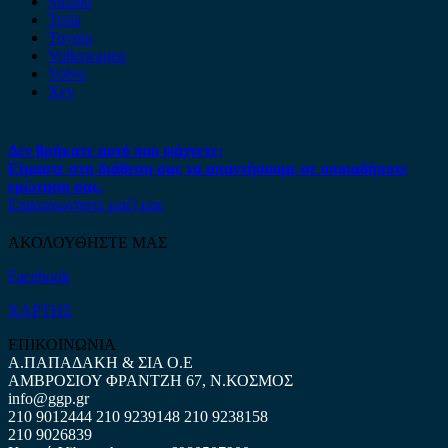
Suzuki
Tesla
Toyota
Volkswagen
Volvo
Xev
Δεν βρήκατε αυτό που ψάχνετε;
Είμαστε στη διάθεση σας να απαντήσουμε σε οποιαδήποτε
ερώτηση σας.
Επικοινωνήστε μαζί μας
ΑΚΟΛΟΥΘΗΣΤΕ ΜΑΣ
Facebook
ΧΑΡΤΗΣ
ΕΠΙΚΟΙΝΩΝΙΑ
Α.ΠΑΠΑΔΑΚΗ & ΣΙΑ Ο.Ε
ΑΜΒΡΟΣΙΟΥ ΦΡΑΝΤΖΗ 67, Ν.ΚΟΣΜΟΣ
info@ggp.gr
210 9012444
210 9239148
210 9238158
210 9026839