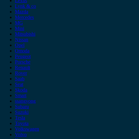
Lexus
Lynk & co
Mazda
Mercedes
MG
Mini
Mitsubishi
Nissan
Opel
Omoda
Peugeot
Porsche
Renault
Rover
Saab
Seat
Skoda
Smart
ssangyong
Subaru
Suzuki
Tesla
Toyota
Volkswagen
Volvo