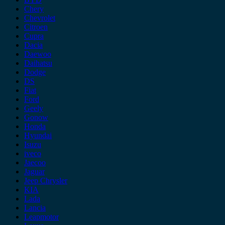
Chery
Chevrolet
Citroen
Cupra
Dacia
Daewoo
Daihatsu
Dodge
DS
Fiat
Ford
Geely
Gonow
Honda
Hyundai
Isuzu
iveco
Jaecoo
Jaguar
Jeep Chrysler
KIA
Lada
Lancia
Leapmotor