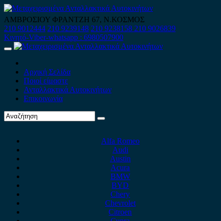
Skip
to
ΑΜΒΡΟΣΙΟΥ ΦΡΑΝΤΖΗ 67, Ν.ΚΟΣΜΟΣ
content
210 9012444
210 9239148
210 9238158
210 9026839
Κινητό-Viber-whatsapp : 6980507900
Primary
Menu
Αρχική Σελίδα
Ποιοί είμαστε
Ανταλλακτικά Αυτοκινήτων
Επικοινωνία
Alfa Romeo
Audi
Austin
Acura
BMW
BYD
Chery
Chevrolet
Citroen
Cupra