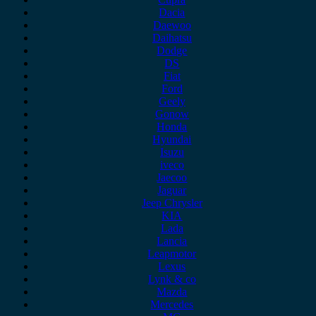
Dacia
Daewoo
Daihatsu
Dodge
DS
Fiat
Ford
Geely
Gonow
Honda
Hyundai
Isuzu
iveco
Jaecoo
Jaguar
Jeep Chrysler
KIA
Lada
Lancia
Leapmotor
Lexus
Lynk & co
Mazda
Mercedes