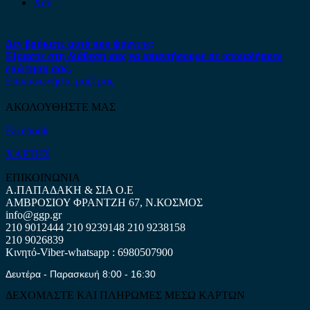
Xev
Δεν βρήκατε αυτό που ψάχνετε;
Είμαστε στη διάθεση σας να απαντήσουμε σε οποιαδήποτε
ερώτηση σας.
Επικοινωνήστε μαζί μας
ΑΚΟΛΟΥΘΗΣΤΕ ΜΑΣ
Facebook
ΧΑΡΤΗΣ
ΕΠΙΚΟΙΝΩΝΙΑ
Α.ΠΑΠΑΔΑΚΗ & ΣΙΑ Ο.Ε
ΑΜΒΡΟΣΙΟΥ ΦΡΑΝΤΖΗ 67, Ν.ΚΟΣΜΟΣ
info@ggp.gr
210 9012444
210 9239148
210 9238158
210 9026839
Κινητό-Viber-whatsapp : 6980507900
Δευτέρα - Παρασκευή 8:00 - 16:30
ΔΕΧΟΜΑΣΤΕ ΚΑΙ ΠΛΗΡΩΜΕΣ ΜΕΣΩ ΚΑΡΤΩΝ