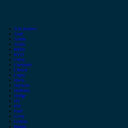
Alfa Romeo
Audi
Austin
Acura
BMW
BYD
Chery
Chevrolet
Citroen
Cupra
Dacia
Daewoo
Daihatsu
Dodge
DS
Fiat
Ford
Geely
Gonow
Honda