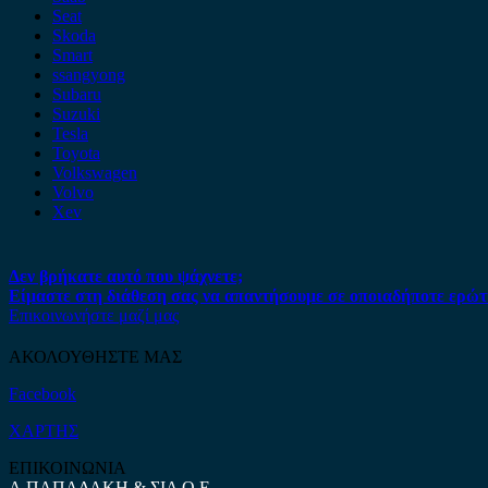
Seat
Skoda
Smart
ssangyong
Subaru
Suzuki
Tesla
Toyota
Volkswagen
Volvo
Xev
Δεν βρήκατε αυτό που ψάχνετε;
Είμαστε στη διάθεση σας να απαντήσουμε σε οποιαδήποτε ερώτ
Επικοινωνήστε μαζί μας
ΑΚΟΛΟΥΘΗΣΤΕ ΜΑΣ
Facebook
ΧΑΡΤΗΣ
ΕΠΙΚΟΙΝΩΝΙΑ
Α.ΠΑΠΑΔΑΚΗ & ΣΙΑ Ο.Ε