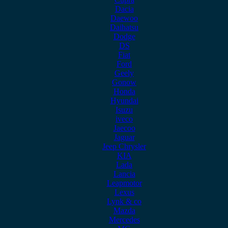
Dacia
Daewoo
Daihatsu
Dodge
DS
Fiat
Ford
Geely
Gonow
Honda
Hyundai
Isuzu
iveco
Jaecoo
Jaguar
Jeep Chrysler
KIA
Lada
Lancia
Leapmotor
Lexus
Lynk & co
Mazda
Mercedes