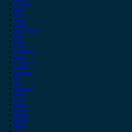
Hyundai
Isuzu
iveco
Jaecoo
Jaguar
Jeep Chrysler
KIA
Lada
Lancia
Leapmotor
Lexus
Lynk & co
Mazda
Mercedes
MG
Mini
Mitsubishi
Nissan
Opel
Omoda
Peugeot
Porsche
Renault
Rover
Saab