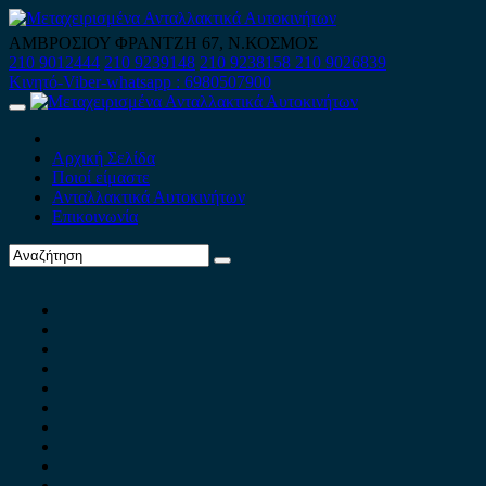
Skip
to
ΑΜΒΡΟΣΙΟΥ ΦΡΑΝΤΖΗ 67, Ν.ΚΟΣΜΟΣ
content
210 9012444
210 9239148
210 9238158
210 9026839
Κινητό-Viber-whatsapp : 6980507900
Primary
Menu
Αρχική Σελίδα
Ποιοί είμαστε
Ανταλλακτικά Αυτοκινήτων
Επικοινωνία