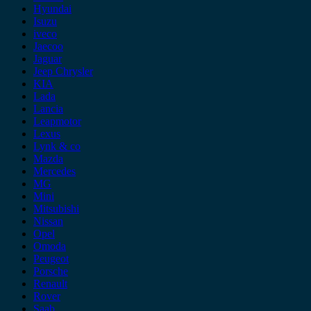
Hyundai
Isuzu
iveco
Jaecoo
Jaguar
Jeep Chrysler
KIA
Lada
Lancia
Leapmotor
Lexus
Lynk & co
Mazda
Mercedes
MG
Mini
Mitsubishi
Nissan
Opel
Omoda
Peugeot
Porsche
Renault
Rover
Saab