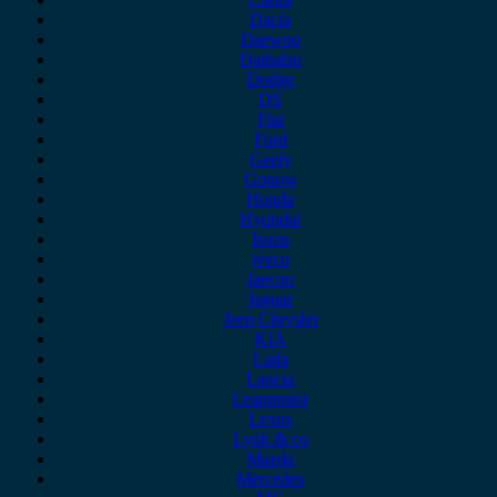
Dacia
Daewoo
Daihatsu
Dodge
DS
Fiat
Ford
Geely
Gonow
Honda
Hyundai
Isuzu
iveco
Jaecoo
Jaguar
Jeep Chrysler
KIA
Lada
Lancia
Leapmotor
Lexus
Lynk & co
Mazda
Mercedes