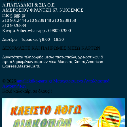
Α.ΠΑΠΑΔΑΚΗ & ΣΙΑ Ο.Ε
ΑΜΒΡΟΣΙΟΥ ΦΡΑΝΤΖΗ 67, Ν.ΚΟΣΜΟΣ
info@ggp.gr
210 9012444
210 9239148
210 9238158
210 9026839
Κινητό-Viber-whatsapp : 6980507900
Δευτέρα - Παρασκευή 8:00 - 16:30
ΔΕΧΟΜΑΣΤΕ ΚΑΙ ΠΛΗΡΩΜΕΣ ΜΕΣΩ ΚΑΡΤΩΝ
Δυνατότητα πληρωμής μέσω πιστωτικών, χρεωστικών &
προπληρωμένων καρτών Visa,Maestro,Diners,American
Express,MasterCard.
© 2026
antallaktika-parts.gr
Μεταχειρισμένα Ανταλλακτικά
Αυτοκινήτων
Καλό καλοκαίρι σε όλους!!