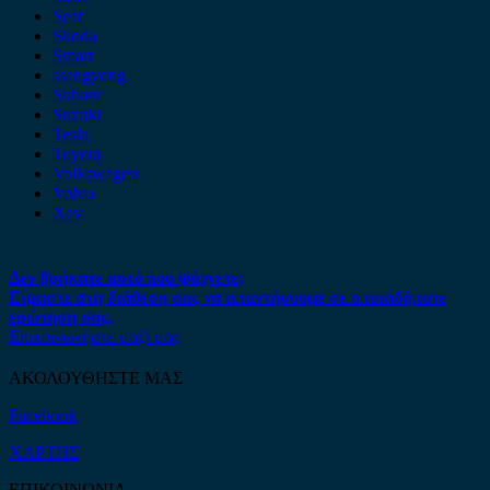
Seat
Skoda
Smart
ssangyong
Subaru
Suzuki
Tesla
Toyota
Volkswagen
Volvo
Xev
Δεν βρήκατε αυτό που ψάχνετε;
Είμαστε στη διάθεση σας να απαντήσουμε σε οποιαδήποτε
ερώτηση σας.
Επικοινωνήστε μαζί μας
ΑΚΟΛΟΥΘΗΣΤΕ ΜΑΣ
Facebook
ΧΑΡΤΗΣ
ΕΠΙΚΟΙΝΩΝΙΑ