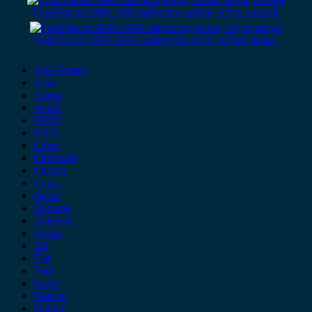
Ford Escort 1990-1995 καθρέπτης απλός δεξιός μολυβί
Ford Escort 1990-1995 καθρέπτης απλός δεξιός ασημί
Alfa Romeo
Audi
Austin
Acura
BMW
BYD
Chery
Chevrolet
Citroen
Cupra
Dacia
Daewoo
Daihatsu
Dodge
DS
Fiat
Ford
Geely
Gonow
Honda