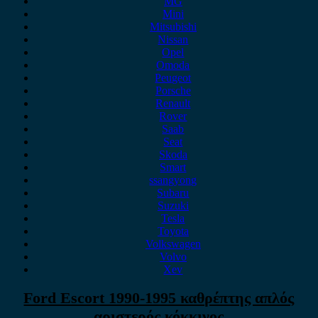
MG
Mini
Mitsubishi
Nissan
Opel
Omoda
Peugeot
Porsche
Renault
Rover
Saab
Seat
Skoda
Smart
ssangyong
Subaru
Suzuki
Tesla
Toyota
Volkswagen
Volvo
Xev
Ford Escort 1990-1995 καθρέπτης απλός
αριστερός κόκκινος