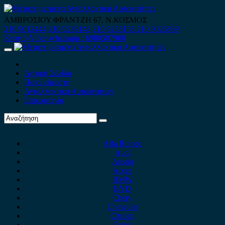
Skip
to
ΑΜΒΡΟΣΙΟΥ ΦΡΑΝΤΖΗ 67, Ν.ΚΟΣΜΟΣ
content
210 9012444
210 9239148
210 9238158
210 9026839
Κινητό-Viber-whatsapp : 6980507900
Primary
Menu
Αρχική Σελίδα
Ποιοί είμαστε
Ανταλλακτικά Αυτοκινήτων
Επικοινωνία
Alfa Romeo
Audi
Austin
Acura
BMW
BYD
Chery
Chevrolet
Citroen
Cupra