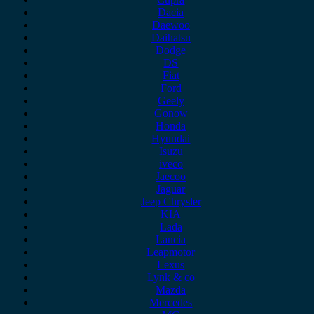
Dacia
Daewoo
Daihatsu
Dodge
DS
Fiat
Ford
Geely
Gonow
Honda
Hyundai
Isuzu
iveco
Jaecoo
Jaguar
Jeep Chrysler
KIA
Lada
Lancia
Leapmotor
Lexus
Lynk & co
Mazda
Mercedes