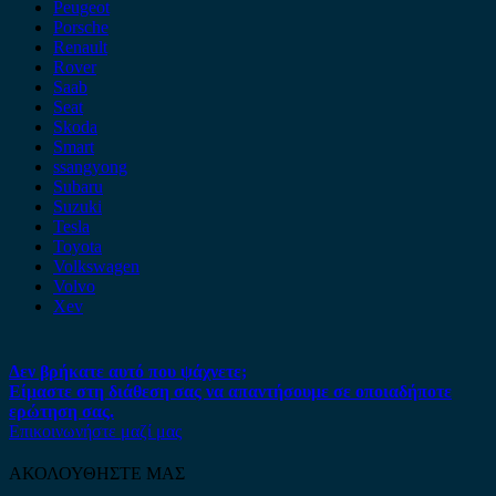
Peugeot
Porsche
Renault
Rover
Saab
Seat
Skoda
Smart
ssangyong
Subaru
Suzuki
Tesla
Toyota
Volkswagen
Volvo
Xev
Δεν βρήκατε αυτό που ψάχνετε;
Είμαστε στη διάθεση σας να απαντήσουμε σε οποιαδήποτε
ερώτηση σας.
Επικοινωνήστε μαζί μας
ΑΚΟΛΟΥΘΗΣΤΕ ΜΑΣ