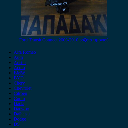
Ford Transit Connect 2003-2010 ροζέτα τιμονιού
Alfa Romeo
Audi
Austin
Acura
BMW
BYD
Chery
Chevrolet
Citroen
Cupra
Dacia
Daewoo
Daihatsu
Dodge
DS