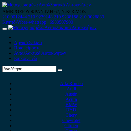
Skip
to
ΑΜΒΡΟΣΙΟΥ ΦΡΑΝΤΖΗ 67, Ν.ΚΟΣΜΟΣ
content
210 9012444
210 9239148
210 9238158
210 9026839
Κινητό-Viber-whatsapp : 6980507900
Primary
Menu
Αρχική Σελίδα
Ποιοί είμαστε
Ανταλλακτικά Αυτοκινήτων
Επικοινωνία
Alfa Romeo
Audi
Austin
Acura
BMW
BYD
Chery
Chevrolet
Citroen
Cupra