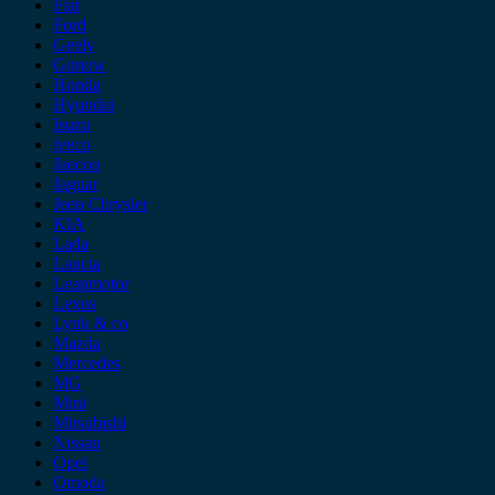
Fiat
Ford
Geely
Gonow
Honda
Hyundai
Isuzu
iveco
Jaecoo
Jaguar
Jeep Chrysler
KIA
Lada
Lancia
Leapmotor
Lexus
Lynk & co
Mazda
Mercedes
MG
Mini
Mitsubishi
Nissan
Opel
Omoda