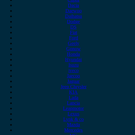
Dacia
Daewoo
Daihatsu
Dodge
DS
Fiat
Ford
Geely
Gonow
Honda
Hyundai
Isuzu
iveco
Jaecoo
Jaguar
Jeep Chrysler
KIA
Lada
Lancia
Leapmotor
Lexus
Lynk & co
Mazda
Mercedes