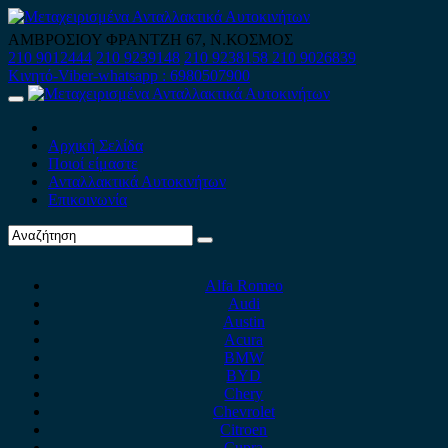
Skip
to
ΑΜΒΡΟΣΙΟΥ ΦΡΑΝΤΖΗ 67, Ν.ΚΟΣΜΟΣ
content
210 9012444
210 9239148
210 9238158
210 9026839
Κινητό-Viber-whatsapp : 6980507900
Primary
Menu
Αρχική Σελίδα
Ποιοί είμαστε
Ανταλλακτικά Αυτοκινήτων
Επικοινωνία
Alfa Romeo
Audi
Austin
Acura
BMW
BYD
Chery
Chevrolet
Citroen
Cupra