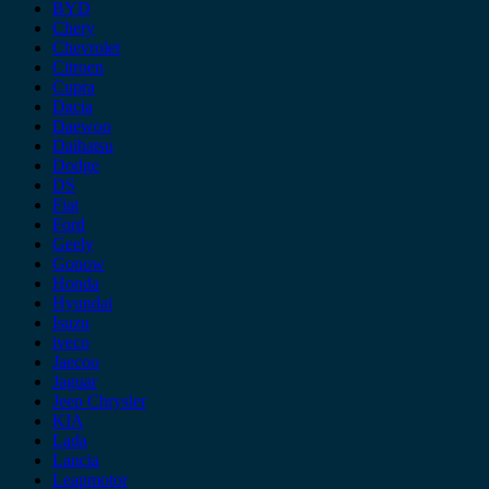
BYD
Chery
Chevrolet
Citroen
Cupra
Dacia
Daewoo
Daihatsu
Dodge
DS
Fiat
Ford
Geely
Gonow
Honda
Hyundai
Isuzu
iveco
Jaecoo
Jaguar
Jeep Chrysler
KIA
Lada
Lancia
Leapmotor