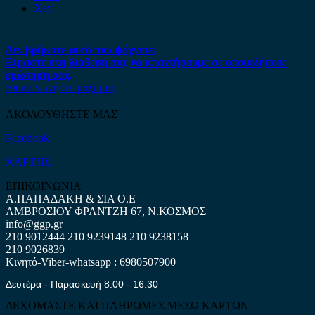
Xev
Δεν βρήκατε αυτό που ψάχνετε;
Είμαστε στη διάθεση σας να απαντήσουμε σε οποιαδήποτε
ερώτηση σας.
Επικοινωνήστε μαζί μας
ΑΚΟΛΟΥΘΗΣΤΕ ΜΑΣ
Facebook
ΧΑΡΤΗΣ
ΕΠΙΚΟΙΝΩΝΙΑ
Α.ΠΑΠΑΔΑΚΗ & ΣΙΑ Ο.Ε
ΑΜΒΡΟΣΙΟΥ ΦΡΑΝΤΖΗ 67, Ν.ΚΟΣΜΟΣ
info@ggp.gr
210 9012444
210 9239148
210 9238158
210 9026839
Κινητό-Viber-whatsapp : 6980507900
Δευτέρα - Παρασκευή 8:00 - 16:30
ΔΕΧΟΜΑΣΤΕ ΚΑΙ ΠΛΗΡΩΜΕΣ ΜΕΣΩ ΚΑΡΤΩΝ