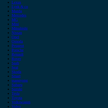
Lexus
Lynk & co
Mazda
Mercedes
MG
Mini
Mitsubishi
Nissan
Opel
Omoda
Peugeot
Porsche
Renault
Rover
Saab
Seat
Skoda
Smart
ssangyong
Subaru
Suzuki
Tesla
Toyota
Volkswagen
Volvo