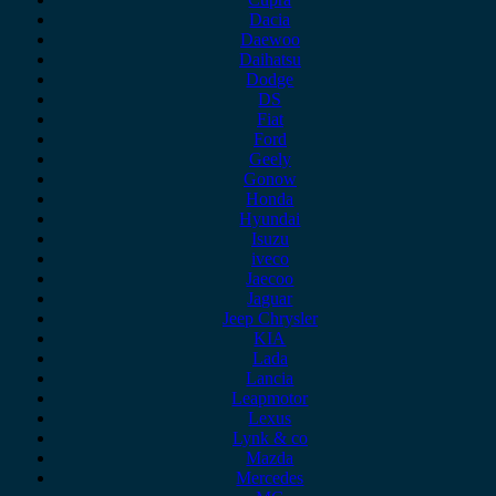
Dacia
Daewoo
Daihatsu
Dodge
DS
Fiat
Ford
Geely
Gonow
Honda
Hyundai
Isuzu
iveco
Jaecoo
Jaguar
Jeep Chrysler
KIA
Lada
Lancia
Leapmotor
Lexus
Lynk & co
Mazda
Mercedes