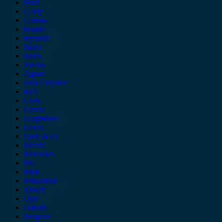
Ford
Geely
Gonow
Honda
Hyundai
Isuzu
iveco
Jaecoo
Jaguar
Jeep Chrysler
KIA
Lada
Lancia
Leapmotor
Lexus
Lynk & co
Mazda
Mercedes
MG
Mini
Mitsubishi
Nissan
Opel
Omoda
Peugeot