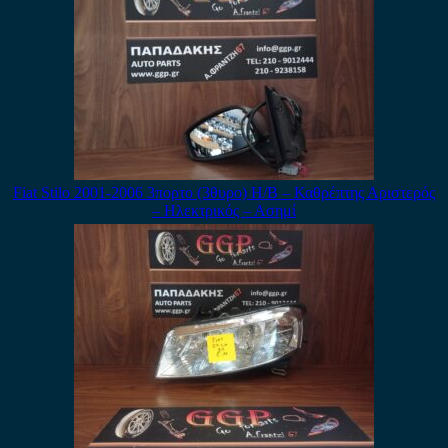
Fiat Stilo 2001-2006 3πορτο (3θυρο) H/B – Καθρέπτης Αριστερός
– Ηλεκτρικός – Ασημί