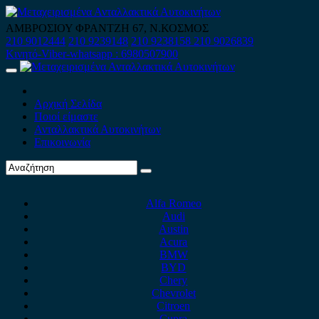
Skip
to
ΑΜΒΡΟΣΙΟΥ ΦΡΑΝΤΖΗ 67, Ν.ΚΟΣΜΟΣ
content
210 9012444
210 9239148
210 9238158
210 9026839
Κινητό-Viber-whatsapp : 6980507900
Primary
Menu
Αρχική Σελίδα
Ποιοί είμαστε
Ανταλλακτικά Αυτοκινήτων
Επικοινωνία
Alfa Romeo
Audi
Austin
Acura
BMW
BYD
Chery
Chevrolet
Citroen
Cupra