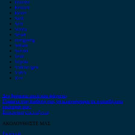
Porsche
Renault
Rover
Saab
Seat
Skoda
Smart
ssangyong
Subaru
Suzuki
Tesla
Toyota
Volkswagen
Volvo
Xev
Δεν βρήκατε αυτό που ψάχνετε;
Είμαστε στη διάθεση σας να απαντήσουμε σε οποιαδήποτε
ερώτηση σας.
Επικοινωνήστε μαζί μας
ΑΚΟΛΟΥΘΗΣΤΕ ΜΑΣ
Facebook