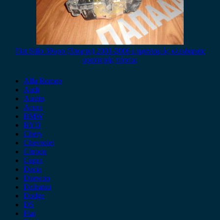
Fiat Stilo 3θυρο (3πορτο) 2001-2006 μηχανισμός κλειδαριάς
αριστερής πόρτας
Alfa Romeo
Audi
Austin
Acura
BMW
BYD
Chery
Chevrolet
Citroen
Cupra
Dacia
Daewoo
Daihatsu
Dodge
DS
Fiat