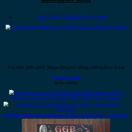
FIAT STILO 3D/5D/SW 2001-2006
Fiat stilo 2001-2006 5θυρο (5πορτο) airbag καθισμάτων δεξιά
Ρωτήστε τιμή
Δείτε επίσης
Φανάρι Εμπρός Δεξί Fiat Stilo 2001-2006 5πορτο (5θυρο)
Fiat Stilo 2001-2006 Καθρέπτης Δεξιός – Ηλεκτρικός – Μελιτζανί