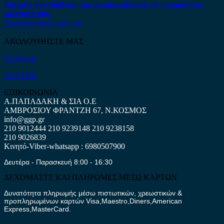
Είμαστε στη διάθεση σας να απαντήσουμε σε οποιαδήποτε
ερώτηση σας.
Επικοινωνήστε μαζί μας
ΑΚΟΛΟΥΘΗΣΤΕ ΜΑΣ
Facebook
ΧΑΡΤΗΣ
ΕΠΙΚΟΙΝΩΝΙΑ
Α.ΠΑΠΑΔΑΚΗ & ΣΙΑ Ο.Ε
ΑΜΒΡΟΣΙΟΥ ΦΡΑΝΤΖΗ 67, Ν.ΚΟΣΜΟΣ
info@ggp.gr
210 9012444
210 9239148
210 9238158
210 9026839
Κινητό-Viber-whatsapp : 6980507900
Δευτέρα - Παρασκευή 8:00 - 16:30
ΔΕΧΟΜΑΣΤΕ ΚΑΙ ΠΛΗΡΩΜΕΣ ΜΕΣΩ ΚΑΡΤΩΝ
Δυνατότητα πληρωμής μέσω πιστωτικών, χρεωστικών &
προπληρωμένων καρτών Visa,Maestro,Diners,American
Express,MasterCard.