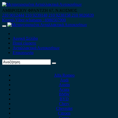
Skip
to
ΑΜΒΡΟΣΙΟΥ ΦΡΑΝΤΖΗ 67, Ν.ΚΟΣΜΟΣ
content
210 9012444
210 9239148
210 9238158
210 9026839
Κινητό-Viber-whatsapp : 6980507900
Primary
Menu
Αρχική Σελίδα
Ποιοί είμαστε
Ανταλλακτικά Αυτοκινήτων
Επικοινωνία
Alfa Romeo
Audi
Austin
Acura
BMW
BYD
Chery
Chevrolet
Citroen
Cupra