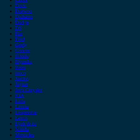
Dacia
Daewoo
Daihatsu
Dodge
DS
Fiat
Ford
Geely
Gonow
Honda
Hyundai
Isuzu
iveco
Jaecoo
Jaguar
Jeep Chrysler
KIA
Lada
Lancia
Leapmotor
Lexus
Lynk & co
Mazda
Mercedes