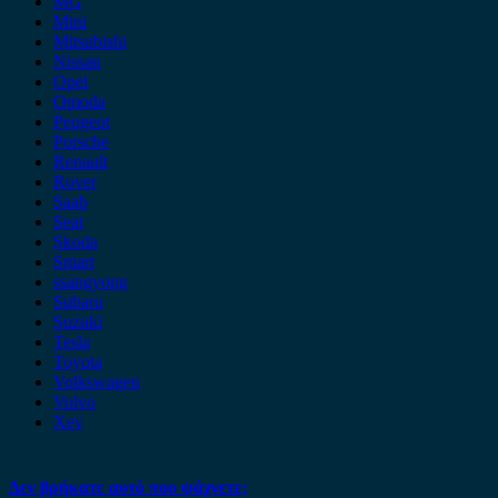
MG
Mini
Mitsubishi
Nissan
Opel
Omoda
Peugeot
Porsche
Renault
Rover
Saab
Seat
Skoda
Smart
ssangyong
Subaru
Suzuki
Tesla
Toyota
Volkswagen
Volvo
Xev
Δεν βρήκατε αυτό που ψάχνετε;