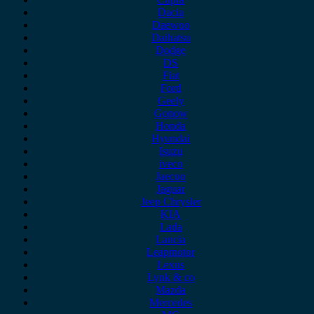
Dacia
Daewoo
Daihatsu
Dodge
DS
Fiat
Ford
Geely
Gonow
Honda
Hyundai
Isuzu
iveco
Jaecoo
Jaguar
Jeep Chrysler
KIA
Lada
Lancia
Leapmotor
Lexus
Lynk & co
Mazda
Mercedes