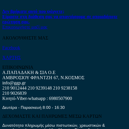
Δεν βρήκατε αυτό που ψάχνετε;
Είμαστε στη διάθεση σας να απαντήσουμε σε οποιαδήποτε
ερώτηση σας.
Επικοινωνήστε μαζί μας
ΑΚΟΛΟΥΘΗΣΤΕ ΜΑΣ
Facebook
ΧΑΡΤΗΣ
ΕΠΙΚΟΙΝΩΝΙΑ
Α.ΠΑΠΑΔΑΚΗ & ΣΙΑ Ο.Ε
ΑΜΒΡΟΣΙΟΥ ΦΡΑΝΤΖΗ 67, Ν.ΚΟΣΜΟΣ
info@ggp.gr
210 9012444
210 9239148
210 9238158
210 9026839
Κινητό-Viber-whatsapp : 6980507900
Δευτέρα - Παρασκευή 8:00 - 16:30
ΔΕΧΟΜΑΣΤΕ ΚΑΙ ΠΛΗΡΩΜΕΣ ΜΕΣΩ ΚΑΡΤΩΝ
Δυνατότητα πληρωμής μέσω πιστωτικών, χρεωστικών &