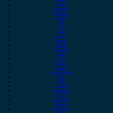
Dacia
Daewoo
Daihatsu
Dodge
DS
Fiat
Ford
Geely
Gonow
Honda
Hyundai
Isuzu
iveco
Jaecoo
Jaguar
Jeep Chrysler
KIA
Lada
Lancia
Leapmotor
Lexus
Lynk & co
Mazda
Mercedes