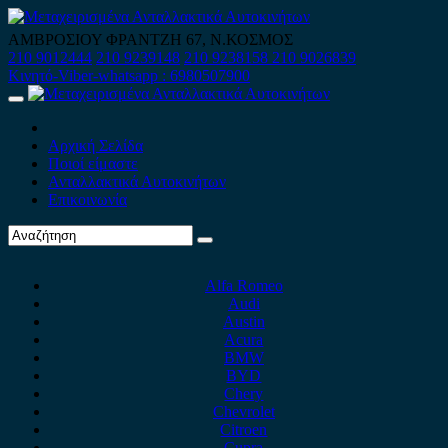
Skip
to
ΑΜΒΡΟΣΙΟΥ ΦΡΑΝΤΖΗ 67, Ν.ΚΟΣΜΟΣ
content
210 9012444
210 9239148
210 9238158
210 9026839
Κινητό-Viber-whatsapp : 6980507900
Primary
Menu
Αρχική Σελίδα
Ποιοί είμαστε
Ανταλλακτικά Αυτοκινήτων
Επικοινωνία
Alfa Romeo
Audi
Austin
Acura
BMW
BYD
Chery
Chevrolet
Citroen
Cupra