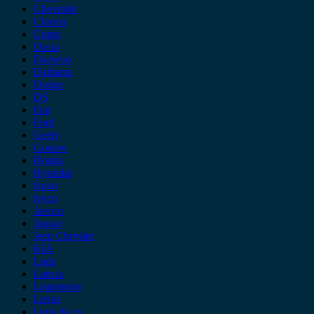
Chevrolet
Citroen
Cupra
Dacia
Daewoo
Daihatsu
Dodge
DS
Fiat
Ford
Geely
Gonow
Honda
Hyundai
Isuzu
iveco
Jaecoo
Jaguar
Jeep Chrysler
KIA
Lada
Lancia
Leapmotor
Lexus
Lynk & co