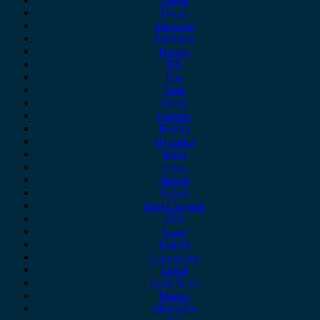
Dacia
Daewoo
Daihatsu
Dodge
DS
Fiat
Ford
Geely
Gonow
Honda
Hyundai
Isuzu
iveco
Jaecoo
Jaguar
Jeep Chrysler
KIA
Lada
Lancia
Leapmotor
Lexus
Lynk & co
Mazda
Mercedes