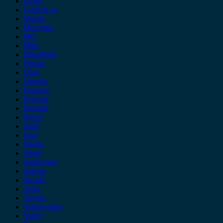
Lexus
Lynk & co
Mazda
Mercedes
MG
Mini
Mitsubishi
Nissan
Opel
Omoda
Peugeot
Porsche
Renault
Rover
Saab
Seat
Skoda
Smart
ssangyong
Subaru
Suzuki
Tesla
Toyota
Volkswagen
Volvo