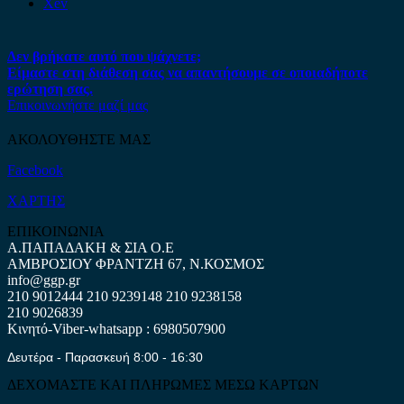
Xev
Δεν βρήκατε αυτό που ψάχνετε;
Είμαστε στη διάθεση σας να απαντήσουμε σε οποιαδήποτε
ερώτηση σας.
Επικοινωνήστε μαζί μας
ΑΚΟΛΟΥΘΗΣΤΕ ΜΑΣ
Facebook
ΧΑΡΤΗΣ
ΕΠΙΚΟΙΝΩΝΙΑ
Α.ΠΑΠΑΔΑΚΗ & ΣΙΑ Ο.Ε
ΑΜΒΡΟΣΙΟΥ ΦΡΑΝΤΖΗ 67, Ν.ΚΟΣΜΟΣ
info@ggp.gr
210 9012444
210 9239148
210 9238158
210 9026839
Κινητό-Viber-whatsapp : 6980507900
Δευτέρα - Παρασκευή 8:00 - 16:30
ΔΕΧΟΜΑΣΤΕ ΚΑΙ ΠΛΗΡΩΜΕΣ ΜΕΣΩ ΚΑΡΤΩΝ