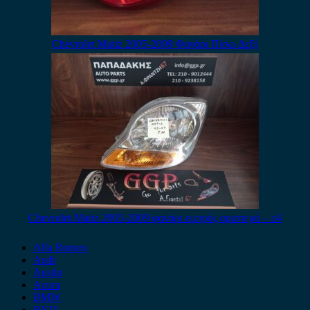
Chevrolet Matiz 2005-2009 Φανάρι Πίσω Δεξί
Chevrolet Matiz 2005-2009 φανάρι εμπρός αριστερό – c4
Alfa Romeo
Audi
Austin
Acura
BMW
BYD