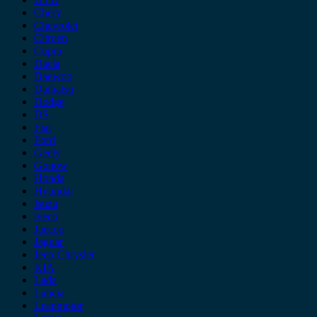
Chery
Chevrolet
Citroen
Cupra
Dacia
Daewoo
Daihatsu
Dodge
DS
Fiat
Ford
Geely
Gonow
Honda
Hyundai
Isuzu
iveco
Jaecoo
Jaguar
Jeep Chrysler
KIA
Lada
Lancia
Leapmotor