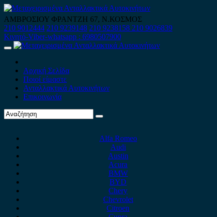
Skip
to
ΑΜΒΡΟΣΙΟΥ ΦΡΑΝΤΖΗ 67, Ν.ΚΟΣΜΟΣ
content
210 9012444
210 9239148
210 9238158
210 9026839
Κινητό-Viber-whatsapp : 6980507900
Primary
Menu
Αρχική Σελίδα
Ποιοί είμαστε
Ανταλλακτικά Αυτοκινήτων
Επικοινωνία
Alfa Romeo
Audi
Austin
Acura
BMW
BYD
Chery
Chevrolet
Citroen
Cupra