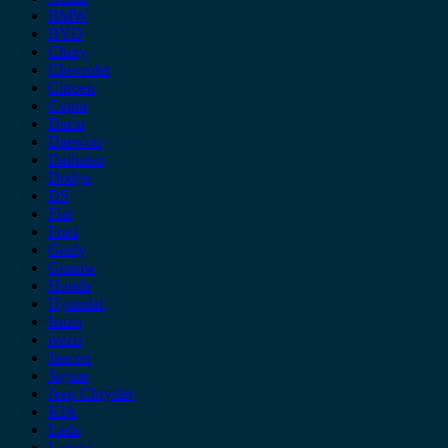
BMW
BYD
Chery
Chevrolet
Citroen
Cupra
Dacia
Daewoo
Daihatsu
Dodge
DS
Fiat
Ford
Geely
Gonow
Honda
Hyundai
Isuzu
iveco
Jaecoo
Jaguar
Jeep Chrysler
KIA
Lada
Lancia