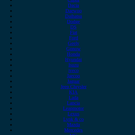
Dacia
Daewoo
Daihatsu
Dodge
DS
Fiat
Ford
Geely
Gonow
Honda
Hyundai
Isuzu
iveco
Jaecoo
Jaguar
Jeep Chrysler
KIA
Lada
Lancia
Leapmotor
Lexus
Lynk & co
Mazda
Mercedes