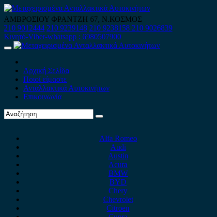
Skip
to
ΑΜΒΡΟΣΙΟΥ ΦΡΑΝΤΖΗ 67, Ν.ΚΟΣΜΟΣ
content
210 9012444
210 9239148
210 9238158
210 9026839
Κινητό-Viber-whatsapp : 6980507900
Primary
Menu
Αρχική Σελίδα
Ποιοί είμαστε
Ανταλλακτικά Αυτοκινήτων
Επικοινωνία
Alfa Romeo
Audi
Austin
Acura
BMW
BYD
Chery
Chevrolet
Citroen
Cupra