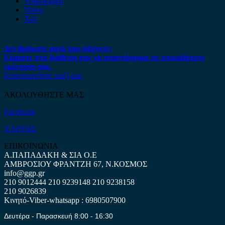
Volkswagen
Volvo
Xev
Δεν βρήκατε αυτό που ψάχνετε;
Είμαστε στη διάθεση σας να απαντήσουμε σε οποιαδήποτε
ερώτηση σας.
Επικοινωνήστε μαζί μας
ΑΚΟΛΟΥΘΗΣΤΕ ΜΑΣ
Facebook
ΧΑΡΤΗΣ
ΕΠΙΚΟΙΝΩΝΙΑ
Α.ΠΑΠΑΔΑΚΗ & ΣΙΑ Ο.Ε
ΑΜΒΡΟΣΙΟΥ ΦΡΑΝΤΖΗ 67, Ν.ΚΟΣΜΟΣ
info@ggp.gr
210 9012444
210 9239148
210 9238158
210 9026839
Κινητό-Viber-whatsapp : 6980507900
Δευτέρα - Παρασκευή 8:00 - 16:30