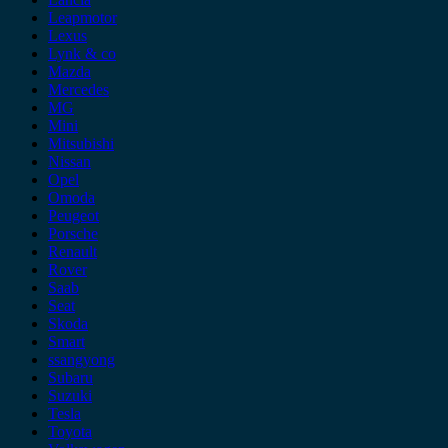
Leapmotor
Lexus
Lynk & co
Mazda
Mercedes
MG
Mini
Mitsubishi
Nissan
Opel
Omoda
Peugeot
Porsche
Renault
Rover
Saab
Seat
Skoda
Smart
ssangyong
Subaru
Suzuki
Tesla
Toyota