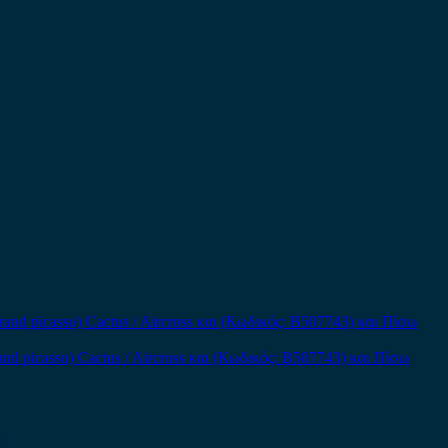
and picasso) Cactus / Aircross και (Κωδικός: B507743) και Πίσω