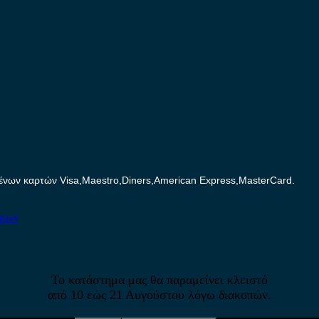
ων καρτών Visa,Maestro,Diners,American Express,MasterCard.
ήτων
Το κατάστημα μας θα παραμείνει κλειστό
από 10 εώς 21 Αυγούστου λόγω διακοπών.