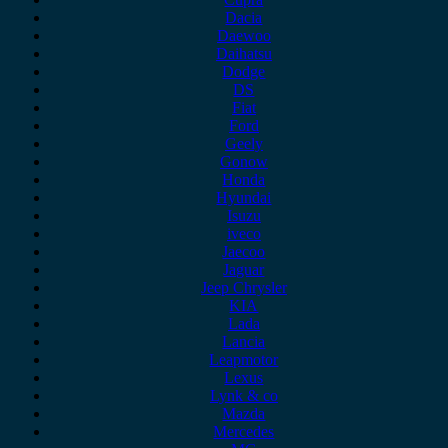
Dacia
Daewoo
Daihatsu
Dodge
DS
Fiat
Ford
Geely
Gonow
Honda
Hyundai
Isuzu
iveco
Jaecoo
Jaguar
Jeep Chrysler
KIA
Lada
Lancia
Leapmotor
Lexus
Lynk & co
Mazda
Mercedes