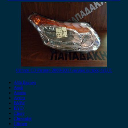
Citroen C3 Picasso 2009-2017 φανάρι εμπρός δεξί E
Alfa Romeo
Audi
Austin
Acura
BMW
BYD
Chery
Chevrolet
Citroen