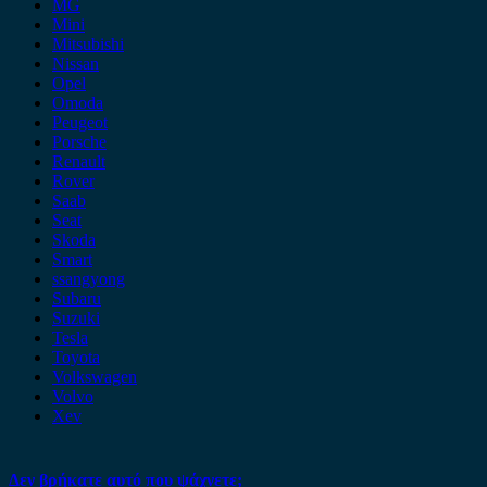
MG
Mini
Mitsubishi
Nissan
Opel
Omoda
Peugeot
Porsche
Renault
Rover
Saab
Seat
Skoda
Smart
ssangyong
Subaru
Suzuki
Tesla
Toyota
Volkswagen
Volvo
Xev
Δεν βρήκατε αυτό που ψάχνετε;