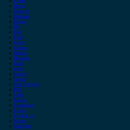
Cupra
Dacia
Daewoo
Daihatsu
Dodge
DS
Fiat
Ford
Geely
Gonow
Honda
Hyundai
Isuzu
iveco
Jaecoo
Jaguar
Jeep Chrysler
KIA
Lada
Lancia
Leapmotor
Lexus
Lynk & co
Mazda
Mercedes