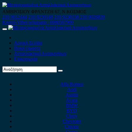
Skip
to
ΑΜΒΡΟΣΙΟΥ ΦΡΑΝΤΖΗ 67, Ν.ΚΟΣΜΟΣ
content
210 9012444
210 9239148
210 9238158
210 9026839
Κινητό-Viber-whatsapp : 6980507900
Primary
Menu
Αρχική Σελίδα
Ποιοί είμαστε
Ανταλλακτικά Αυτοκινήτων
Επικοινωνία
Alfa Romeo
Audi
Austin
Acura
BMW
BYD
Chery
Chevrolet
Citroen
Cupra