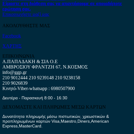
Είμαστε στη διάθεση σας να απαντήσουμε σε οποιαδήποτε
ερώτηση σας.
Επικοινωνήστε μαζί μας
ΑΚΟΛΟΥΘΗΣΤΕ ΜΑΣ
Facebook
ΧΑΡΤΗΣ
ΕΠΙΚΟΙΝΩΝΙΑ
Α.ΠΑΠΑΔΑΚΗ & ΣΙΑ Ο.Ε
ΑΜΒΡΟΣΙΟΥ ΦΡΑΝΤΖΗ 67, Ν.ΚΟΣΜΟΣ
info@ggp.gr
210 9012444
210 9239148
210 9238158
210 9026839
Κινητό-Viber-whatsapp : 6980507900
Δευτέρα - Παρασκευή 8:00 - 16:30
ΔΕΧΟΜΑΣΤΕ ΚΑΙ ΠΛΗΡΩΜΕΣ ΜΕΣΩ ΚΑΡΤΩΝ
Δυνατότητα πληρωμής μέσω πιστωτικών, χρεωστικών &
προπληρωμένων καρτών Visa,Maestro,Diners,American
Express,MasterCard.