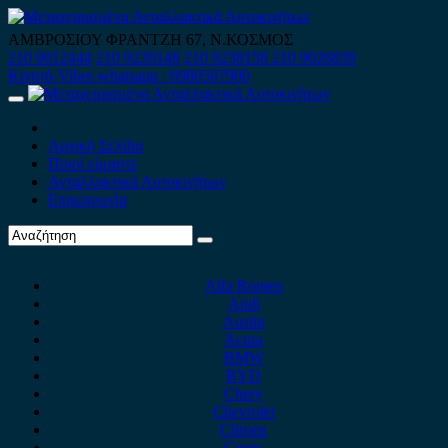
Skip
to
ΑΜΒΡΟΣΙΟΥ ΦΡΑΝΤΖΗ 67, Ν.ΚΟΣΜΟΣ
content
210 9012444
210 9239148
210 9238158
210 9026839
Κινητό-Viber-whatsapp : 6980507900
Primary
Menu
Αρχική Σελίδα
Ποιοί είμαστε
Ανταλλακτικά Αυτοκινήτων
Επικοινωνία
Alfa Romeo
Audi
Austin
Acura
BMW
BYD
Chery
Chevrolet
Citroen
Cupra