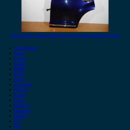
Chrysler PT Cruiser 2001-2010 πόρτα πίσω αριστερή μπλε
Alfa Romeo
Audi
Austin
Acura
BMW
BYD
Chery
Chevrolet
Citroen
Cupra
Dacia
Daewoo
Daihatsu
Dodge
DS
Fiat