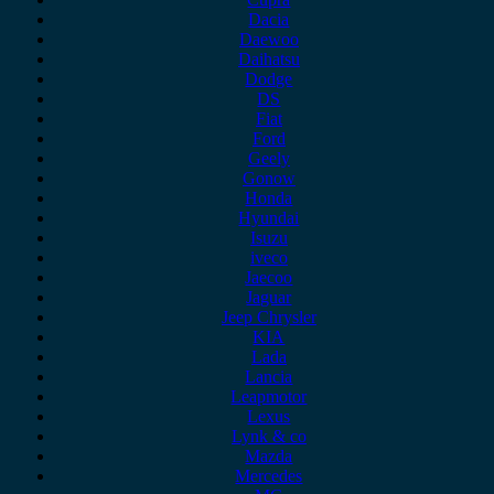
Dacia
Daewoo
Daihatsu
Dodge
DS
Fiat
Ford
Geely
Gonow
Honda
Hyundai
Isuzu
iveco
Jaecoo
Jaguar
Jeep Chrysler
KIA
Lada
Lancia
Leapmotor
Lexus
Lynk & co
Mazda
Mercedes