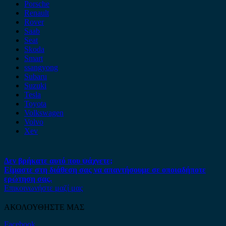
Porsche
Renault
Rover
Saab
Seat
Skoda
Smart
ssangyong
Subaru
Suzuki
Tesla
Toyota
Volkswagen
Volvo
Xev
Δεν βρήκατε αυτό που ψάχνετε;
Είμαστε στη διάθεση σας να απαντήσουμε σε οποιαδήποτε
ερώτηση σας.
Επικοινωνήστε μαζί μας
ΑΚΟΛΟΥΘΗΣΤΕ ΜΑΣ
Facebook