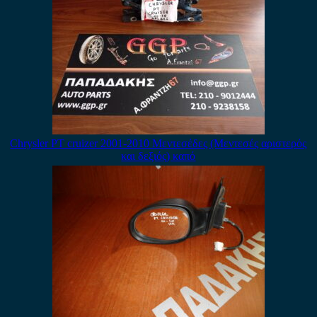
Chrysler PT cruizer 2001-2010 Μεντεσέδες (Μεντεσές αριστερός
και δεξιός) καπό