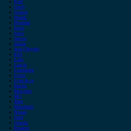
Ford
Geely
Gonow
Honda
Hyundai
Isuzu
iveco
Jaecoo
Jaguar
Jeep Chrysler
KIA
Lada
Lancia
Leapmotor
Lexus
Lynk & co
Mazda
Mercedes
MG
Mini
Mitsubishi
Nissan
Opel
Omoda
Peugeot